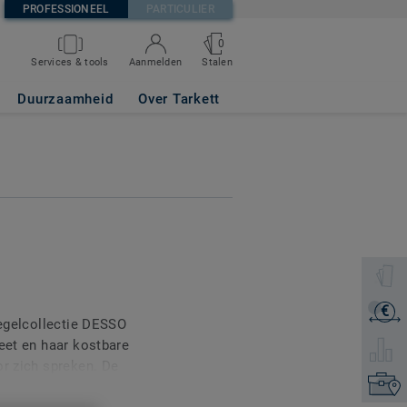
PROFESSIONEEL
PARTICULIER
0
Stalen
Services & tools
Aanmelden
Duurzaamheid
Over Tarkett
Selectee
€
Ontvang
tegelcollectie DESSO
neet en haar kostbare
Selecte
or zich spreken. De
Zoek uw
ngetemde indruk en helpt