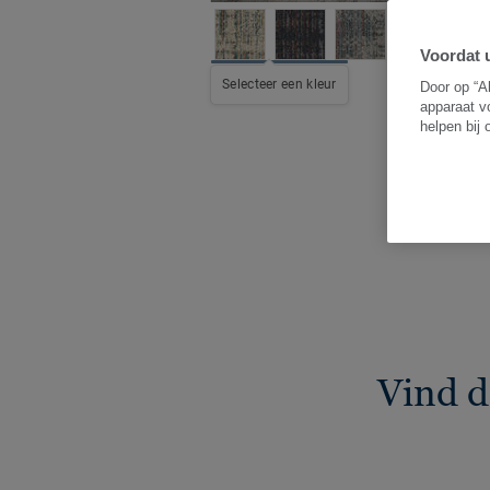
Voordat u
Selecteer een kleur
Door op “A
apparaat v
helpen bij
Vind d