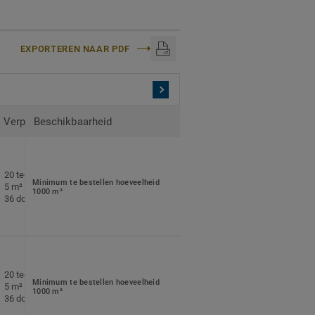
EXPORTEREN NAAR PDF
Verpakking
Beschikbaarheid
20 tegels per doos
Minimum te bestellen hoeveelheid
5 m² per doos
1000 m²
36 dozen per pallet
20 tegels per doos
Minimum te bestellen hoeveelheid
5 m² per doos
1000 m²
36 dozen per pallet