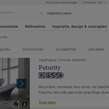
Vind uw accountmanager
Contacteer ons
Uitgebreid zoeken
umentatie
Referenties
Inspiratie, design & concepten
turity
GALERIJ
SPECIFICATIES
DOCUMENTEN
LEES MEER
Tapijttegels
|
Circular Selection
Futurity
Recycleer, vernieuw, hou ervan: de tapijt
Futurity, een ode aan onze prachtige pla
grondstoffen, laat de basismaterialen vo
Toon meer
onregelmatige textuur geeft een wilde, o