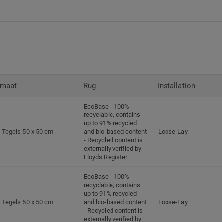
rmaat
Rug
Installation
EcoBase - 100%
recyclable, contains
up to 91% recycled
Tegels 50 x 50 cm
and bio-based content
Loose-Lay
- Recycled content is
externally verified by
Lloyds Register
EcoBase - 100%
recyclable, contains
up to 91% recycled
Tegels 50 x 50 cm
and bio-based content
Loose-Lay
- Recycled content is
externally verified by