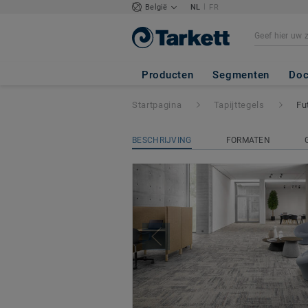
|
België
NL
FR
Futurity
Producten
Segmenten
Doc
Startpagina
Tapijttegels
Fu
BESCHRIJVING
FORMATEN