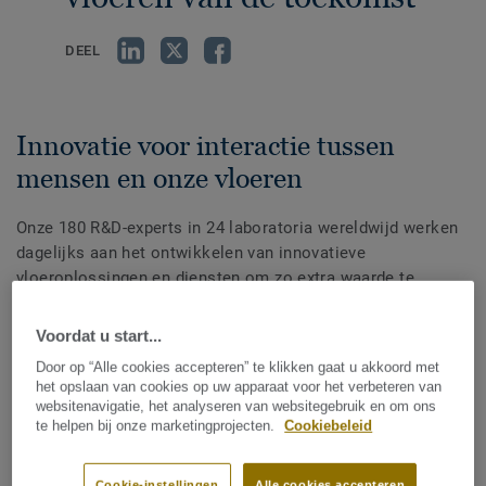
DEEL
Innovatie voor interactie tussen
mensen en onze vloeren
Onze 180 R&D-experts in 24 laboratoria wereldwijd werken
dagelijks aan het ontwikkelen van innovatieve
vloeroplossingen en diensten om zo extra waarde te
creëren voor onze klanten. Hun doel is het verwezenlijken
van aangename ruimtes die milieuvriendelijk zijn, die zijn te
Voordat u start...
personaliseren, de interactie.tussen mensen en ruimten
Door op “Alle cookies accepteren” te klikken gaat u akkoord met
verbeteren en die zorgen voor een betere gezondheid en
het opslaan van cookies op uw apparaat voor het verbeteren van
welzijn.
websitenavigatie, het analyseren van websitegebruik en om ons
te helpen bij onze marketingprojecten.
Cookiebeleid
Cookie-instellingen
Alle cookies accepteren