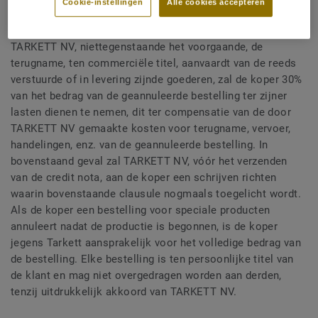
Cookie-instellingen
Alle cookies accepteren
kosten moet terugbetalen, in het bijzonder waar van
toepassing, voor de aankoop van grondstoffen. In geval dat
TARKETT NV, niettegenstaande het voorgaande, de
terugname, ten commerciële titel, aanvaardt van de reeds
verstuurde of in levering zijnde goederen, zal de koper 30%
van het bedrag van de geannuleerde bestelling ter zijner
lasten dienen te nemen, dit ter compensatie van de door
TARKETT NV gemaakte kosten voor terugname, vervoer,
handelingen, enz. van de geannuleerde bestelling. In
bovenstaand geval zal TARKETT NV, vóór het verzenden
van de credit nota, aan de koper een schrijven richten
waarin bovenstaande clausule nogmaals toegelicht wordt.
Als de koper een bestelling voor speciale producten
annuleert nadat de productie is begonnen, is de koper
jegens Tarkett aansprakelijk voor het volledige bedrag van
de bestelling. Elke bestelling is ten persoonlijke titel van
de klant en mag niet overgedragen worden aan derden,
tenzij uitdrukkelijk akkoord van TARKETT NV.