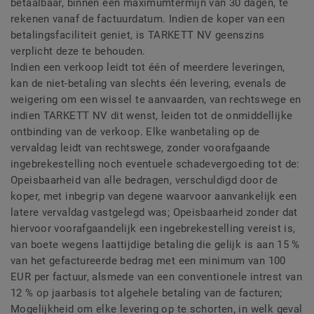
betaalbaar, binnen een maximumtermijn van 30 dagen, te
rekenen vanaf de factuurdatum. Indien de koper van een
betalingsfaciliteit geniet, is TARKETT NV geenszins
verplicht deze te behouden.
Indien een verkoop leidt tot één of meerdere leveringen,
kan de niet-betaling van slechts één levering, evenals de
weigering om een wissel te aanvaarden, van rechtswege en
indien TARKETT NV dit wenst, leiden tot de onmiddellijke
ontbinding van de verkoop. Elke wanbetaling op de
vervaldag leidt van rechtswege, zonder voorafgaande
ingebrekestelling noch eventuele schadevergoeding tot de:
Opeisbaarheid van alle bedragen, verschuldigd door de
koper, met inbegrip van degene waarvoor aanvankelijk een
latere vervaldag vastgelegd was; Opeisbaarheid zonder dat
hiervoor voorafgaandelijk een ingebrekestelling vereist is,
van boete wegens laattijdige betaling die gelijk is aan 15 %
van het gefactureerde bedrag met een minimum van 100
EUR per factuur, alsmede van een conventionele intrest van
12 % op jaarbasis tot algehele betaling van de facturen;
Mogelijkheid om elke levering op te schorten, in welk geval