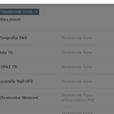
TECHNISCHE FICHE
ilters wissen
Plintprofiel PAD
Technische fiche
Ruby 70
Technische fiche
TOPAZ 70
Technische fiche
Aquarelle Wall HFS
Technische fiche
Technische Fiche -
Sifonrooster Wetroom
Sifonroosters PVC
Technische Fiche -