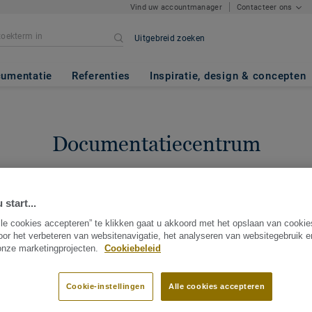
Vind uw accountmanager
Contacteer ons
Uitgebreid zoeken
umentatie
Referenties
Inspiratie, design & concepten
Documentatiecentrum
ek document gerelateerd aan een bepaalde collectie? Hieronder vindt
n. U kan steeds documenten opslaan op uw Tarkett profiel. Indien u
 start...
 vindt, neem dan gerust contact met ons op.
Meld u aan
of
Contactee
lle cookies accepteren” te klikken gaat u akkoord met het opslaan van cooki
oor het verbeteren van websitenavigatie, het analyseren van websitegebruik 
 onze marketingprojecten.
Cookiebeleid
Cookie-instellingen
Alle cookies accepteren
291 documenten