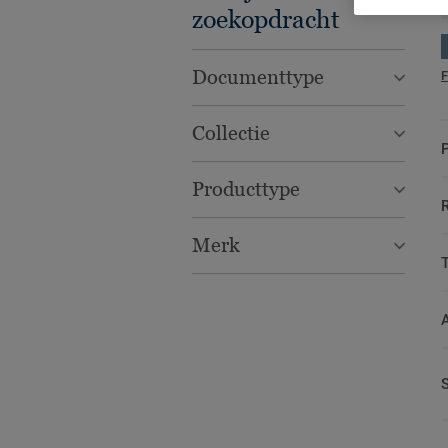
zoekopdracht
Documenttype
F
Collectie
Producttype
Merk