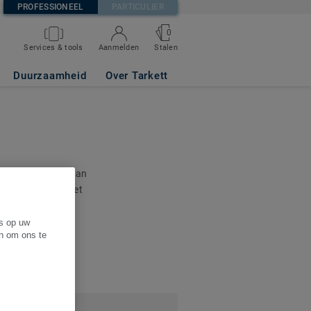
PROFESSIONEEL
PARTICULIER
0
Services & tools
Aanmelden
Stalen
Duurzaamheid
Over Tarkett
 u een overzicht van
 een document niet
r ons
.
es op uw
en om ons te