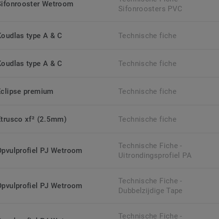
Sifonrooster Wetroom
Sifonroosters PVC
Koudlas type A & C
Technische fiche
Koudlas type A & C
Technische fiche
Eclipse premium
Technische fiche
Etrusco xf² (2.5mm)
Technische fiche
Technische Fiche -
Opvulprofiel PJ Wetroom
Uitrondingsprofiel PA
Technische Fiche -
Opvulprofiel PJ Wetroom
Dubbelzijdige Tape
Technische Fiche -