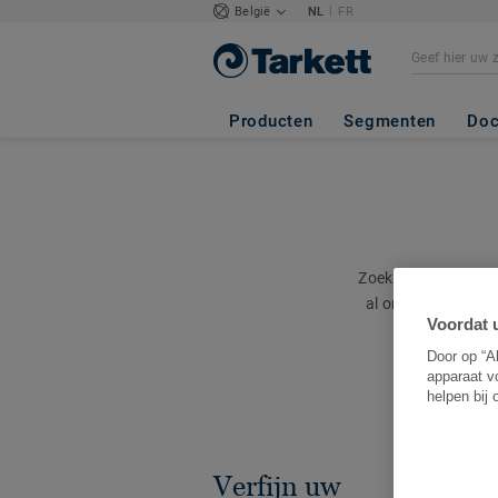
|
België
NL
FR
Producten
Segmenten
Doc
Zoekt u een specifi
al onze documente
Voordat u
terug
Door op “A
apparaat v
helpen bij
Verfijn uw