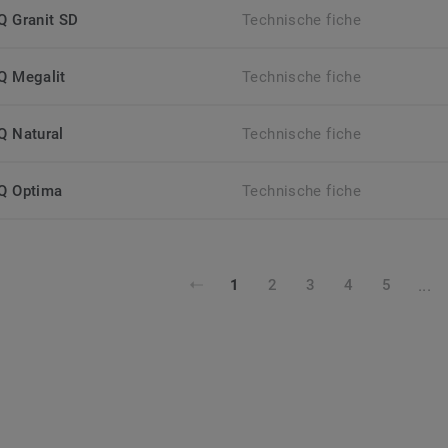
iQ Granit SD
Technische fiche
iQ Megalit
Technische fiche
iQ Natural
Technische fiche
iQ Optima
Technische fiche
...
1
2
3
4
5