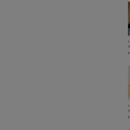
H
S
H
S