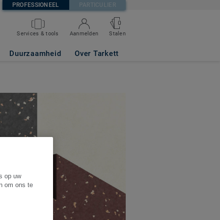
PROFESSIONEEL
PARTICULIER
0
Services & tools
Aanmelden
Stalen
Duurzaamheid
Over Tarkett
es op uw
en om ons te