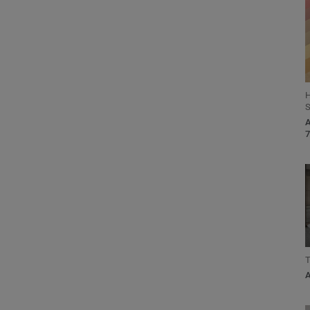
H
S
T