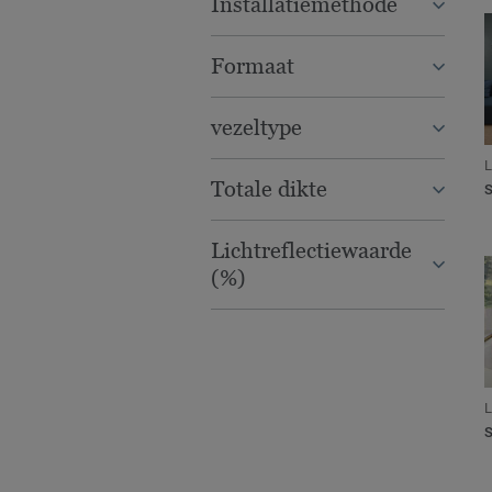
Installatiemethode
Formaat
vezeltype
L
Totale dikte
Lichtreflectiewaarde
(%)
L