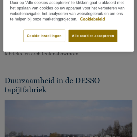
Door op “Alle cookies accepteren” te klikken gaat u akkoord met
het opslaan van cookies op uw apparaat voor het verbeteren van
websitenavigatie, het analyseren van websitegebruik en om ons
DEEL
te helpen bij onze marketingprojecten.
Cookiebeleid
Cookie-instellingen
Alle cookies accepteren
Het hoofdkantoor van Tarkett België bevindt zich in
Dendermonde.
Deze locatie herbergt ook een unieke
fabrieks- en architectenshowroom
.
Duurzaamheid in de DESSO-
tapijtfabriek