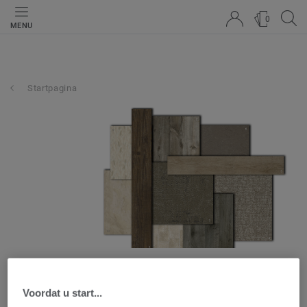
0
MENU
Startpagina
Architectenshowroom
Voordat u start...
Dendermonde