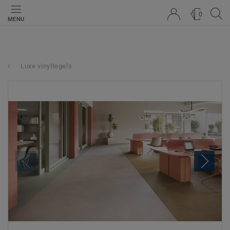
0
MENU
Luxe vinyltegels