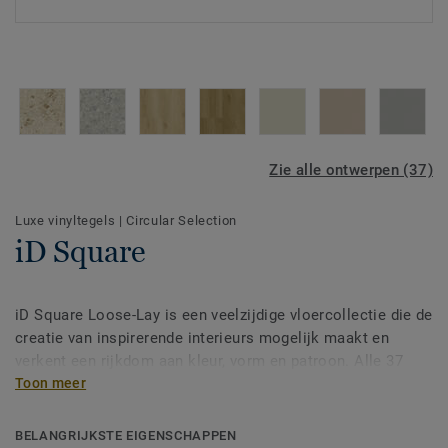
Zie alle ontwerpen (37)
Luxe vinyltegels
|
Circular Selection
iD Square
iD Square Loose-Lay is een veelzijdige vloercollectie die de
creatie van inspirerende interieurs mogelijk maakt en
verkent een rijkdom aan kleur, vorm en patroon. Alle 37
designs en 5 formaten - inclusief een mini-plank formaat
Toon meer
voor nog meer creatieve indelingsmogelijkheden - zijn
ontworpen door Tarketts eigen ontwerpstudio en kunnen
BELANGRIJKSTE EIGENSCHAPPEN