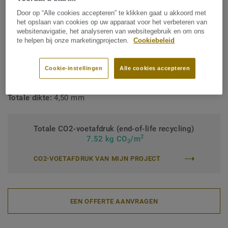
Producttype:
Heterogene (poly vinyl chloride)
Door op “Alle cookies accepteren” te klikken gaat u akkoord met
het opslaan van cookies op uw apparaat voor het verbeteren van
vloerbedekking
websitenavigatie, het analyseren van websitegebruik en om ons
te helpen bij onze marketingprojecten.
Cookiebeleid
Commerciële gebruiksklasse:
34 Very Heavy
Industriële gebruiksklasse:
42 Algemeen
Cookie-instellingen
Alle cookies accepteren
Professionele garantie (in jaren):
10 jaar
Totale dikte:
4,50 mm
Totale CO2-voetafdruk (end-of-life recycling)
2
7.52 kg CO
/m
2
CO2-VOETAFDRUK VAN MIJN PROJECT
EEN OFFERTE AANVRAGEN