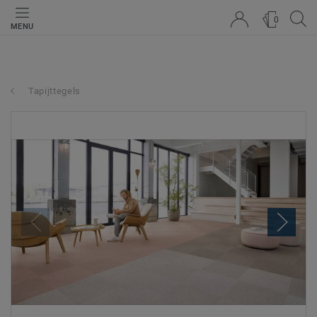
0
MENU
Tapijttegels