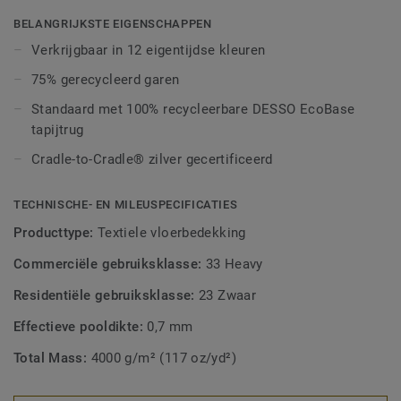
werkplek in gedachten en bestaat uit 8 neutrale tinten en 4
BELANGRIJKSTE EIGENSCHAPPEN
accentkleuren die zijn geïnspireerd op industriële
Verkrijgbaar in 12 eigentijdse kleuren
elementen. DESSO Verso is Cradle to Cradle® Silver-
75% gerecycleerd garen
gecertificeerd met DESSO EcoBase backing.
Standaard met 100% recycleerbare DESSO EcoBase
tapijtrug
Cradle-to-Cradle® zilver gecertificeerd
TECHNISCHE- EN MILEUSPECIFICATIES
Producttype:
Textiele vloerbedekking
Commerciële gebruiksklasse:
33 Heavy
Residentiële gebruiksklasse:
23 Zwaar
Effectieve pooldikte:
0,7 mm
Total Mass:
4000 g/m² (117 oz/yd²)