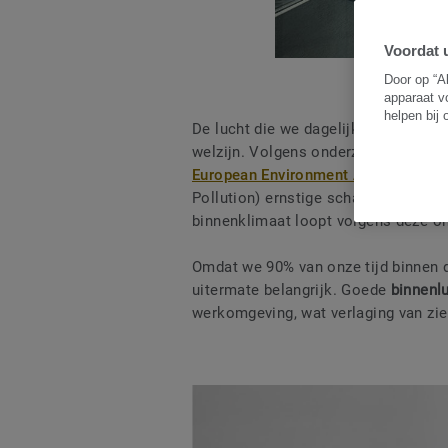
Voordat u
Door op “A
apparaat v
helpen bij
De lucht die we dagelijks inademen 
welzijn. Volgens onderzoeken van d
European Environment Agency
kunne
Pollution) ernstige schade toebren
binnenklimaat loopt volgens deze on
Omdat we 90% van onze tijd binnen 
uitermate belangrijk. Goede
binnenlu
werkomgeving, wat verlaging van zie