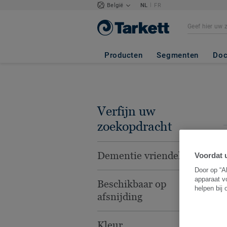
|
België
NL
FR
Producten
Segmenten
Doc
Verfijn uw
zoekopdracht
Dementie vriendelijk
Voordat u
Door op “A
apparaat v
Beschikbaar op
F
helpen bij
afsnijding
Kleur