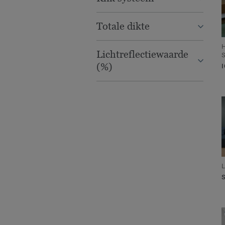
Totale dikte
H
Lichtreflectiewaarde
S
(%)
L