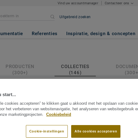
Vind uw accountmanager
Contacteer ons
Uitgebreid zoeken
umentatie
Referenties
Inspiratie, design & concepten
PRODUCTEN
COLLECTIES
DOCUME
(300+)
(146)
(300+
146 zoekresultaten
SORTEER O
 start...
TARKETT
lle cookies accepteren” te klikken gaat u akkoord met het opslaan van cooki
oor het verbeteren van websitenavigatie, het analyseren van websitegebruik 
ilters wissen
 onze marketingprojecten.
Cookiebeleid
Cookie-instellingen
Alle cookies accepteren