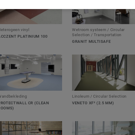
eterogeen vinyl
Wetroom systeem / Circular
Selection / Transportation
ACCZENT PLATINIUM 100
GRANIT MULTISAFE
Wandbekleding
Linoleum / Circular Selection
PROTECTWALL CR (CLEAN
VENETO XF² (2.5 MM)
ROOMS)