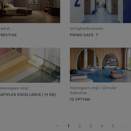
arket
Veiligheidsvloeren
PRESTIGE
PRIMO SAFE. T
Homogeen vinyl / Circular
eterogeen vinyl
Selection
TAPIFLEX EXCELLENCE (19 DB)
IQ OPTIMA
...
1
2
3
4
5