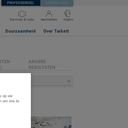
PROFESSIONEEL
PARTICULIER
0
Services & tools
Aanmelden
Stalen
Duurzaamheid
Over Tarkett
NTEN
ANDERE
)
RESULTATEN
P
es op uw
en om ons te