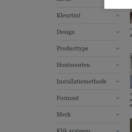
Kleurtint
H
Design
Producttype
Houtsoorten
Installatiemethode
Formaat
Merk
Klik systeem