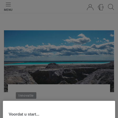
0
MENU
Innovatie
Tarkett en Ragn-Sells
Voordat u start...
streven ernaar om