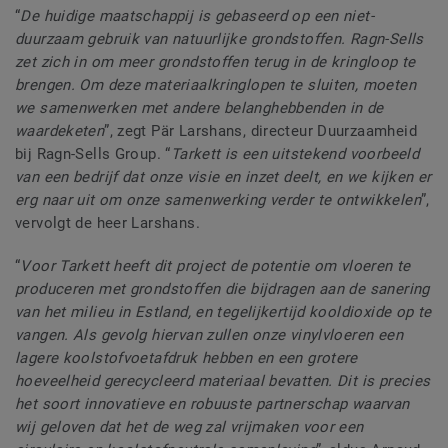
“
De huidige maatschappij is gebaseerd op een niet-
duurzaam gebruik van natuurlijke grondstoffen. Ragn-Sells
zet zich in om meer grondstoffen terug in de kringloop te
brengen. Om deze materiaalkringlopen te sluiten, moeten
we samenwerken met andere belanghebbenden in de
waardeketen
”, zegt Pär Larshans, directeur Duurzaamheid
bij Ragn-Sells Group. “
Tarkett is een uitstekend voorbeeld
van een bedrijf dat onze visie en inzet deelt, en we kijken er
erg naar uit om onze samenwerking verder te ontwikkelen
”,
vervolgt de heer Larshans.
“
Voor Tarkett heeft dit project de potentie om vloeren te
produceren met grondstoffen die bijdragen aan de sanering
van het milieu in Estland, en tegelijkertijd kooldioxide op te
vangen. Als gevolg hiervan zullen onze vinylvloeren een
lagere koolstofvoetafdruk hebben en een grotere
hoeveelheid gerecycleerd materiaal bevatten. Dit is precies
het soort innovatieve en robuuste partnerschap waarvan
wij geloven dat het de weg zal vrijmaken voor een