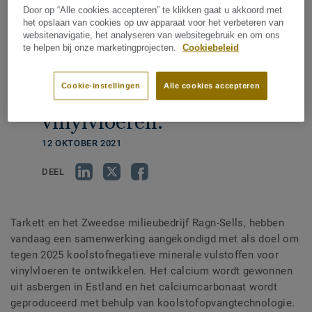
Door op “Alle cookies accepteren” te klikken gaat u akkoord met
Estlandse ashopen tegen
het opslaan van cookies op uw apparaat voor het verbeteren van
websitenavigatie, het analyseren van websitegebruik en om ons
2025 om te vormen tot
te helpen bij onze marketingprojecten.
Cookiebeleid
koolstofnegatieve
Cookie-instellingen
Alle cookies accepteren
grondstof voor
vinylvloeren.
12 OKTOBER 2021
DEEL
Tarkett en het Zweedse milieubedrijf Ragn-Sells, hebben
vandaag een samenwerking aangekondigd met als doel om
tegen 2025 koolstofnegatieve minerale vulstoffen voor
vinylvloeren te ontwikkelen. Het calcium wordt gewonnen
uit asbergen in Estland en het calciumcarbonaat wordt
geproduceerd met behulp van koolstofopvangtechnologie.