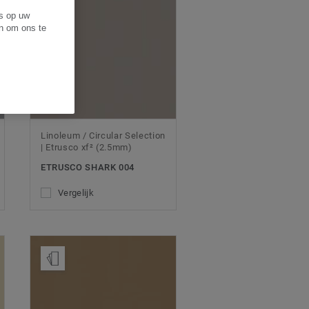
es op uw
en om ons te
Linoleum / Circular Selection
| Etrusco xf² (2.5mm)
ETRUSCO SHARK 004
Vergelijk
Bestel een staal