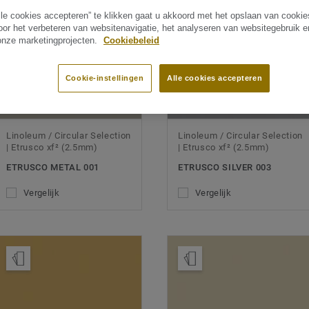
lle cookies accepteren” te klikken gaat u akkoord met het opslaan van cooki
oor het verbeteren van websitenavigatie, het analyseren van websitegebruik 
 onze marketingprojecten.
Cookiebeleid
Cookie-instellingen
Alle cookies accepteren
Linoleum / Circular Selection
Linoleum / Circular Selection
| Etrusco xf² (2.5mm)
| Etrusco xf² (2.5mm)
ETRUSCO METAL 001
ETRUSCO SILVER 003
Vergelijk
Vergelijk
Bestel een staal
Bestel een staal