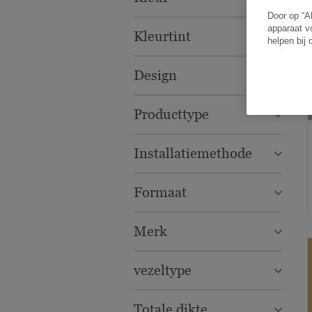
Door op “A
apparaat v
Kleurtint
helpen bij
Design
Producttype
Installatiemethode
Formaat
Merk
vezeltype
Totale dikte