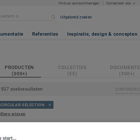
Vind uw accountmanager
Contacteer ons
Uitgebreid zoeken
umentatie
Referenties
Inspiratie, design & concepten
PRODUCTEN
COLLECTIES
DOCUMENT
(300+)
(55)
(300+)
937 zoekresultaten
SORTEREN 
CIRCULAR SELECTION
ilters wissen
 start...
Bestel een staal
Bestel een staal