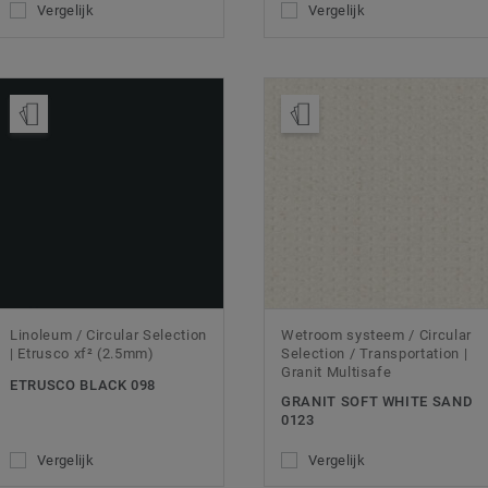
Vergelijk
Vergelijk
Bestel een staal
Bestel een staal
Linoleum / Circular Selection
Wetroom systeem / Circular
| Etrusco xf² (2.5mm)
Selection / Transportation |
Granit Multisafe
ETRUSCO BLACK 098
GRANIT SOFT WHITE SAND
0123
Vergelijk
Vergelijk