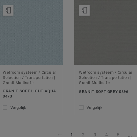
Bestel een staal
Bestel een staal
Wetroom systeem / Circular
Wetroom systeem / Circular
Selection / Transportation |
Selection / Transportation |
Granit Multisafe
Granit Multisafe
GRANIT SOFT LIGHT AQUA
GRANIT SOFT GREY 0896
0473
Vergelijk
Vergelijk
...
1
2
3
4
5