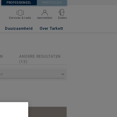
PROFESSIONEEL
PARTICULIER
0
Services & tools
Aanmelden
Stalen
Duurzaamheid
Over Tarkett
EN
ANDERE RESULTATEN
(13)
OP
Bestel een staal