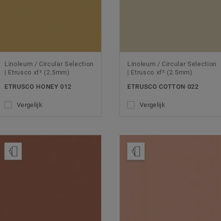
Linoleum / Circular Selection
Linoleum / Circular Selection
| Etrusco xf² (2.5mm)
| Etrusco xf² (2.5mm)
ETRUSCO HONEY 012
ETRUSCO COTTON 022
Vergelijk
Vergelijk
Bestel een staal
Bestel een staal