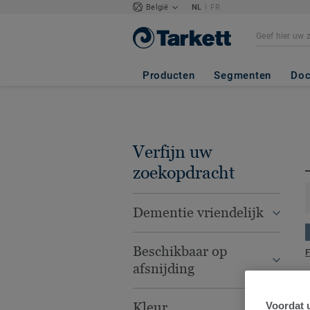
|
België
NL
FR
Producten
Segmenten
Doc
Verfijn uw
zoekopdracht
Dementie vriendelijk
Beschikbaar op
F
afsnijding
Kleur
Voordat u