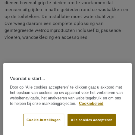
dienen bovenal grip te bieden om te voorkomen dat
mensen uitglijden in natte gebieden rond de wasbakken en
op de toiletvloer. De installatie moet waterdicht zijn.
Overweeg daarom een complete oplossing van
geïntegreerde wetroomproducten inclusief bijpassende
vloeren, wandbekleding en accessoires.
Voordat u start...
Belangrijkste
Door op “Alle cookies accepteren” te klikken gaat u akkoord met
vereisten
het opslaan van cookies op uw apparaat voor het verbeteren van
websitenavigatie, het analyseren van websitegebruik en om ons
te helpen bij onze marketingprojecten.
Cookiebeleid
Als u een vloer selecteert voor toilet en badkamer in
kantoren, denk dan na over de volgende vereisten
Cookie-instellingen
Alle cookies accepteren
Eenvoudige reiniging