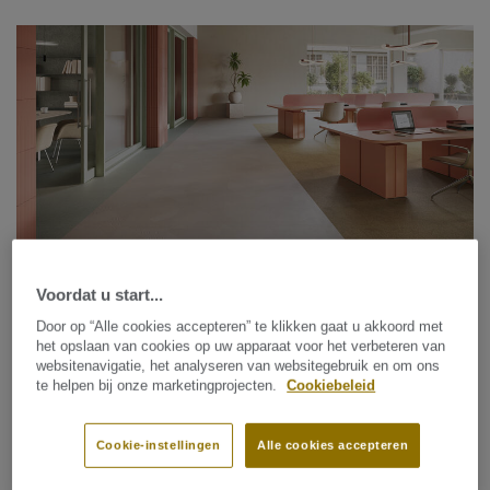
Voordat u start...
Luxe vinyltegels / Circular Selection
ID SQUARE
Door op “Alle cookies accepteren” te klikken gaat u akkoord met
het opslaan van cookies op uw apparaat voor het verbeteren van
websitenavigatie, het analyseren van websitegebruik en om ons
te helpen bij onze marketingprojecten.
Cookiebeleid
Cookie-instellingen
Alle cookies accepteren