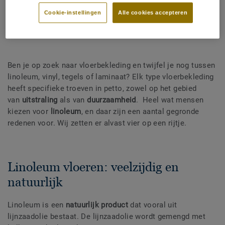
Cookie-instellingen
Alle cookies accepteren
DEEL
Ben je op zoek naar vloerbekleding en twijfel je nog tussen
linoleum, vinyl, tegels of laminaat? Elk type vloerbekleding
heeft specifieke troeven in petto, zowel op het gebied
van
uitstraling
als van
duurzaamheid
. Heel wat mensen
kiezen voor
linoleum
, en daar zijn een aantal gegronde
redenen voor. Wij zetten er alvast vier op een rijtje.
Linoleum vloeren: veelzijdig en
natuurlijk
Linoleum is een
natuurlijk product
dat vooral uit
lijnzaadolie bestaat. De lijnzaadolie wordt gemengd met