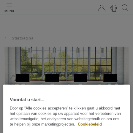
0
MENU
Startpagina
Voordat u start...
Door op “Alle cookies accepteren” te klikken gaat u akkoord met
het opslaan van cookies op uw apparaat voor het verbeteren van
Vier redenen om voor
websitenavigatie, het analyseren van websitegebruik en om ons
te helpen bij onze marketingprojecten.
Cookiebeleid
linoleum te kiezen