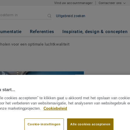
Vind uw accountmanager
Contacteer ons
Uitgebreid zoeken
umentatie
Referenties
Inspiratie, design & concepten
holen voor een optimale luchtkwaliteit
 start...
Linoleum vl
lle cookies accepteren” te klikken gaat u akkoord met het opslaan van cooki
oor het verbeteren van websitenavigatie, het analyseren van websitegebruik 
scholen voo
 onze marketingprojecten.
Cookiebeleid
optimale lu
Cookie-instellingen
Alle cookies accepteren