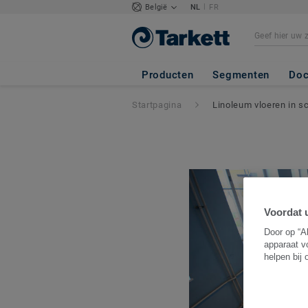
|
België
NL
FR
Producten
Segmenten
Doc
Startpagina
Linoleum vloeren in sc
Voordat u
Door op “A
apparaat v
helpen bij