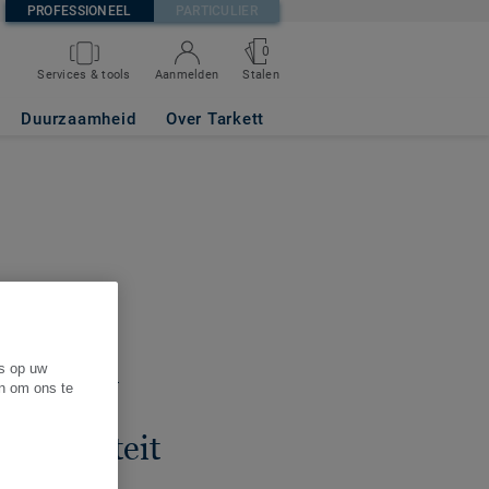
PROFESSIONEEL
PARTICULIER
0
Services & tools
Aanmelden
Stalen
Duurzaamheid
Over Tarkett
oeren in
es op uw
en om ons te
r een
chtkwaliteit