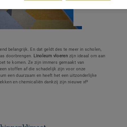
DEEL
end belangrijk. En dat geldt des te meer in scholen,
klas doorbrengen.
Linoleum vloeren
zijn ideaal om aan
oet te komen. Ze zijn immers gemaakt van
een stoffen af die schadelijk zijn voor onze
eum een duurzaam en heeft het een uitzonderlijke
lekken en chemicaliën dankzij zijn nieuwe xf²