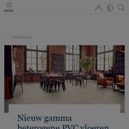
0
MENU
Startpagina
Nieuw gamma
heterogene PVC vloeren